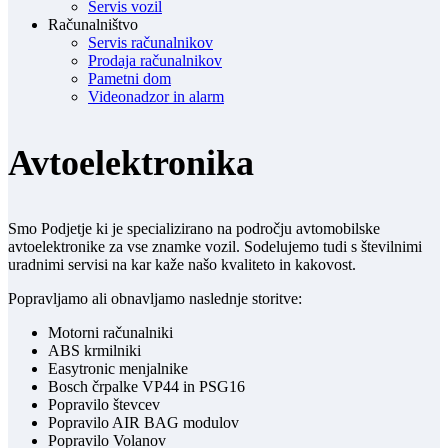
Servis vozil
Računalništvo
Servis računalnikov
Prodaja računalnikov
Pametni dom
Videonadzor in alarm
Avtoelektronika
Smo Podjetje ki je specializirano na področju avtomobilske
avtoelektronike za vse znamke vozil. Sodelujemo tudi s številnimi
uradnimi servisi na kar kaže našo kvaliteto in kakovost.
Popravljamo ali obnavljamo naslednje storitve:
Motorni računalniki
ABS krmilniki
Easytronic menjalnike
Bosch črpalke VP44 in PSG16
Popravilo števcev
Popravilo AIR BAG modulov
Popravilo Volanov